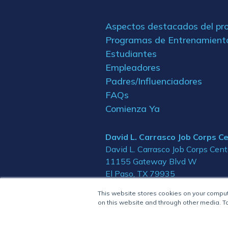
Aspectos destacados del p
Programas de Entrenamient
Estudiantes
Empleadores
Padres/Influenciadores
FAQs
Comienza Ya
David L. Carrasco Job Corps C
David L. Carrasco Job Corps Cent
11155 Gateway Blvd W
El Paso, TX 79935
This website stores cookies on your compu
on this website and through other media. To