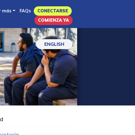
r más
FAQs
CONECTARSE
COMIENZA YA
ENGLISH
nd
pintería