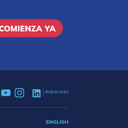
COMIENZA YA
doljobcorps
ENGLISH